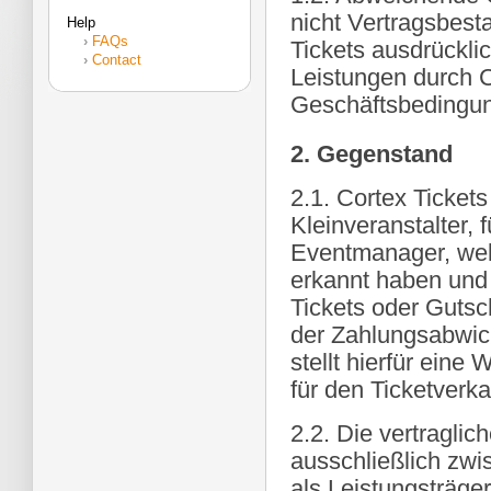
nicht Vertragsbest
Help
›
FAQs
Tickets ausdrückli
›
Contact
Leistungen durch 
Geschäftsbedingun
2. Gegenstand
2.1. Cortex Tickets
Kleinveranstalter,
Eventmanager, welc
erkannt haben und 
Tickets oder Gutsc
der Zahlungsabwick
stellt hierfür eine
für den Ticketverk
2.2. Die vertragli
ausschließlich zw
als Leistungsträger