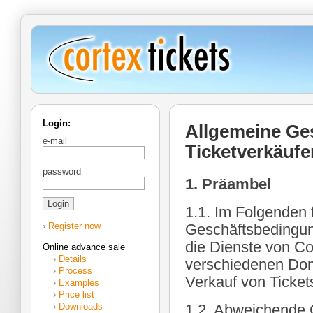
Login:
Allgemeine Ge
e-mail
Ticketverkäufe
password
1. Präambel
1.1. Im Folgenden 
›
Register now
Geschäftsbedingung
die Dienste von Cor
Online advance sale
›
Details
verschiedenen Dom
›
Process
Verkauf von Ticket
›
Examples
›
Price list
›
Downloads
1.2. Abweichende 