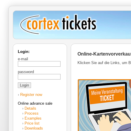
Login:
Online-Kartenvorverkauf
e-mail
Klicken Sie auf die Links, um B
password
›
Register now
Online advance sale
›
Details
›
Process
›
Examples
›
Price list
›
Downloads